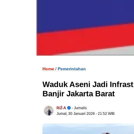
Home
Pemerintahan
/
Waduk Aseni Jadi Infrast
Banjir Jakarta Barat
R/ź-A
- Jurnalis
Jumat, 30 Januari 2026
- 21:52 WIB