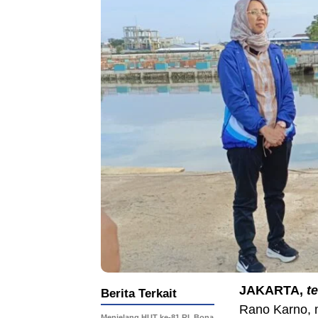
JAKARTA,
t
Berita Terkait
Rano Karno, 
Menjelang HUT ke-81 RI, Bona