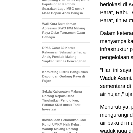
berlokasi di 
Paputungan Kembali
Suarakan Lagu MBG untuk
Barat, Rabu. 
Masa Depan Anak Bangsa
Barat, Iin Mu
Wali Kota Nurochman
Apresiasi SIWO PWI Malang
Dalam ketera
Raya Gelar Turnamen Catur
Bahagia
menyampaikan
DP3A Catat 32 Kasus
infrastruktur
Kekerasan Seksual terhadap
pengelolaan s
Anak, Pemkab Malang
Siapkan Satgas Pencegahan
“Hari ini say
Korsleting Listrik Hanguskan
Dapur dan Gudang Kayu di
Waduk Aseni.
Pujon
sementara di
Sekda Kabupaten Malang
air hujan,” uj
Dorong Kepala Desa
Tingkatkan Pendidikan,
Perkuat SDM untuk Tarik
Menurutnya, 
Investasi
mengurangi de
Inovasi dan Pendidikan Jadi
air baku di m
Kunci UMKM Naik Kelas,
Wabup Malang Dorong
waduk juga di