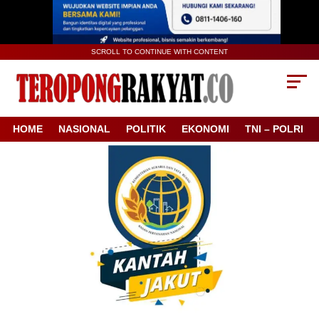
SCROLL TO CONTINUE WITH CONTENT
HOME
NASIONAL
POLITIK
EKONOMI
TNI – POLRI