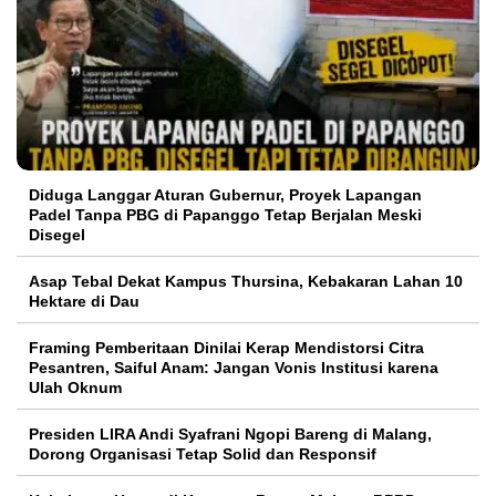
Diduga Langgar Aturan Gubernur, Proyek Lapangan
Padel Tanpa PBG di Papanggo Tetap Berjalan Meski
Disegel
Asap Tebal Dekat Kampus Thursina, Kebakaran Lahan 10
Hektare di Dau
Framing Pemberitaan Dinilai Kerap Mendistorsi Citra
Pesantren, Saiful Anam: Jangan Vonis Institusi karena
Ulah Oknum
Presiden LIRA Andi Syafrani Ngopi Bareng di Malang,
Dorong Organisasi Tetap Solid dan Responsif