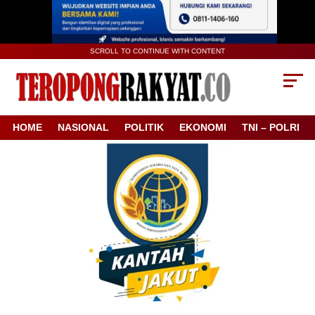
SCROLL TO CONTINUE WITH CONTENT
HOME
NASIONAL
POLITIK
EKONOMI
TNI – POLRI