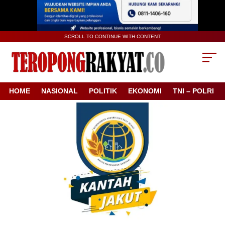
SCROLL TO CONTINUE WITH CONTENT
HOME
NASIONAL
POLITIK
EKONOMI
TNI – POLRI