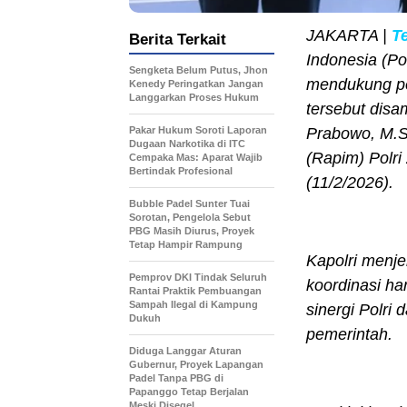
JAKARTA |
T
Berita Terkait
Indonesia (P
Sengketa Belum Putus, Jhon
mendukung pe
Kenedy Peringatkan Jangan
Langgarkan Proses Hukum
tersebut disam
Pakar Hukum Soroti Laporan
Prabowo, M.Si
Dugaan Narkotika di ITC
(Rapim) Polri
Cempaka Mas: Aparat Wajib
Bertindak Profesional
(11/2/2026).
Bubble Padel Sunter Tuai
Sorotan, Pengelola Sebut
PBG Masih Diurus, Proyek
Tetap Hampir Rampung
Kapolri menje
Pemprov DKI Tindak Seluruh
koordinasi h
Rantai Praktik Pembuangan
Sampah Ilegal di Kampung
sinergi Polri
Dukuh
pemerintah.
Diduga Langgar Aturan
Gubernur, Proyek Lapangan
Padel Tanpa PBG di
Papanggo Tetap Berjalan
Meski Disegel