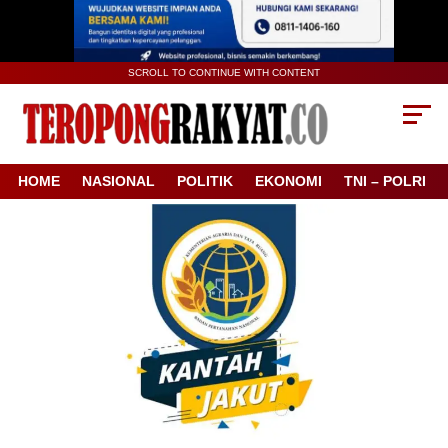
SCROLL TO CONTINUE WITH CONTENT
HOME
NASIONAL
POLITIK
EKONOMI
TNI – POLRI