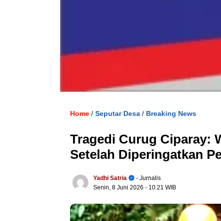
Home
Seputar Desa
Breaking News
/
/
Tragedi Curug Ciparay:
Setelah Diperingatkan P
Yadhi Satria
- Jurnalis
Senin, 8 Juni 2026
- 10:21 WIB