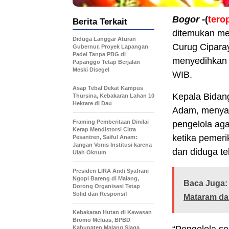
Bogor
-(
tero
Berita Terkait
ditemukan me
Diduga Langgar Aturan
Curug Cipara
Gubernur, Proyek Lapangan
Padel Tanpa PBG di
menyedihkan i
Papanggo Tetap Berjalan
Meski Disegel
WIB.
Asap Tebal Dekat Kampus
Kepala Bidan
Thursina, Kebakaran Lahan 10
Hektare di Dau
Adam, menyam
Framing Pemberitaan Dinilai
pengelola aga
Kerap Mendistorsi Citra
ketika pemeri
Pesantren, Saiful Anam:
Jangan Vonis Institusi karena
dan diduga te
Ulah Oknum
Presiden LIRA Andi Syafrani
Ngopi Bareng di Malang,
Baca Juga:
Dorong Organisasi Tetap
Solid dan Responsif
Mataram da
Kebakaran Hutan di Kawasan
Bromo Meluas, BPBD
Kabupaten Malang Siaga