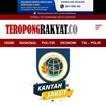
SCROLL TO CONTINUE WITH CONTENT
HOME
NASIONAL
POLITIK
EKONOMI
TNI – POLRI