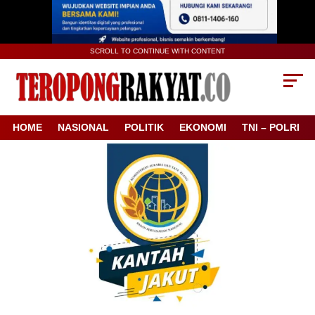
SCROLL TO CONTINUE WITH CONTENT
HOME
NASIONAL
POLITIK
EKONOMI
TNI – POLRI