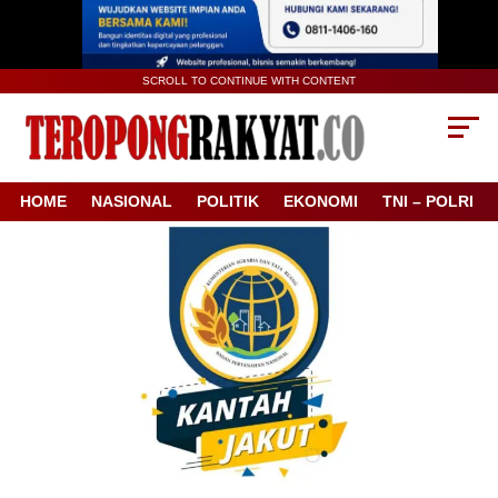
SCROLL TO CONTINUE WITH CONTENT
HOME
NASIONAL
POLITIK
EKONOMI
TNI – POLRI