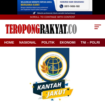
SCROLL TO CONTINUE WITH CONTENT
HOME
NASIONAL
POLITIK
EKONOMI
TNI – POLRI