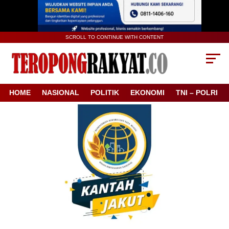
SCROLL TO CONTINUE WITH CONTENT
HOME
NASIONAL
POLITIK
EKONOMI
TNI – POLRI