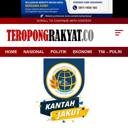
SCROLL TO CONTINUE WITH CONTENT
HOME
NASIONAL
POLITIK
EKONOMI
TNI – POLRI