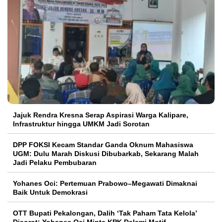
Jajuk Rendra Kresna Serap Aspirasi Warga Kalipare,
Infrastruktur hingga UMKM Jadi Sorotan
DPP FOKSI Kecam Standar Ganda Oknum Mahasiswa
UGM: Dulu Marah Diskusi Dibubarkab, Sekarang Malah
Jadi Pelaku Pembubaran
Yohanes Oci: Pertemuan Prabowo–Megawati Dimaknai
Baik Untuk Demokrasi
OTT Bupati Pekalongan, Dalih ‘Tak Paham Tata Kelola’
Disorot: Yohanes Oci Minta KPK Dalami Motif