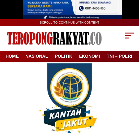
SCROLL TO CONTINUE WITH CONTENT
HOME
NASIONAL
POLITIK
EKONOMI
TNI – POLRI