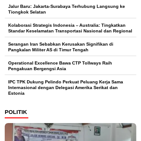
Jalur Baru: Jakarta-Surabaya Terhubung Langsung ke
Tiongkok Selatan
Kolaborasi Strategis Indonesia – Australia: Tingkatkan
Standar Keselamatan Transportasi Nasional dan Regional
Serangan Iran Sebabkan Kerusakan Signifikan di
Pangkalan Militer AS di Timur Tengah
Operational Excellence Bawa CTP Tollways Raih
Pengakuan Bergengsi Asia
IPC TPK Dukung Pelindo Perkuat Peluang Kerja Sama
Internasional dengan Delegasi Amerika Serikat dan
Estonia
POLITIK