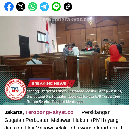
Jakarta,
TeropongRakyat.co
— Persidangan
Gugatan Perbuatan Melawan Hukum (PMH) yang
diajukan Haji Makawi selaku ahli waris almarhum H.