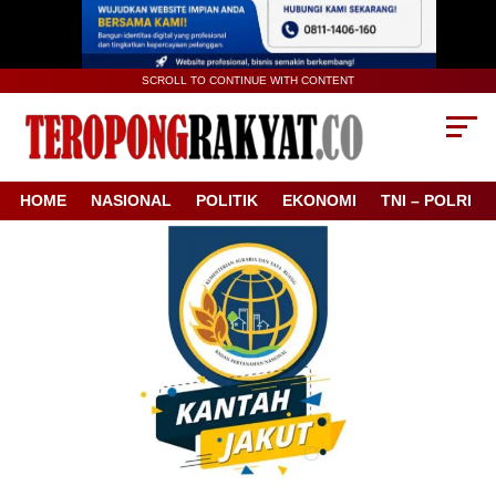
SCROLL TO CONTINUE WITH CONTENT
HOME
NASIONAL
POLITIK
EKONOMI
TNI – POLRI