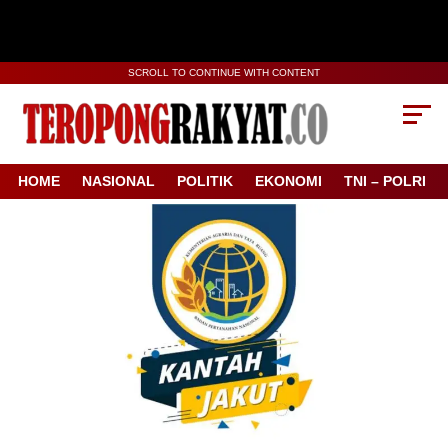
SCROLL TO CONTINUE WITH CONTENT
HOME
NASIONAL
POLITIK
EKONOMI
TNI – POLRI