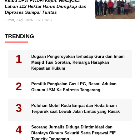
Ketua DPW PWDPI Kepri: Rekayasa
Lahan 112 Hektar Harus Diungkap dan
Diproses Sampai Tuntas
Jumat, 7 Agu 2026 - 16:06 WIB
TRENDING
Dugaan Pengeroyokan terhadap Guru dan Imam
Masjid Tuai Sorotan, Keluarga Harapkan
Kepastian Hukum
Pemilik Pangkalan Gas LPG, Resmi Adukan
Oknum LSM Ke Polresta Tangerang
Puluhan Mobil Roda Empat dan Roda Enam
Terpuruk saat Lewati Jalan Lintas yang Rusak
Seorang Jurnalis Diduga Diintimidasi dan
Dianiaya Oknum Sekuriti Serta Pegawai FIF
Tangcity Tangerang