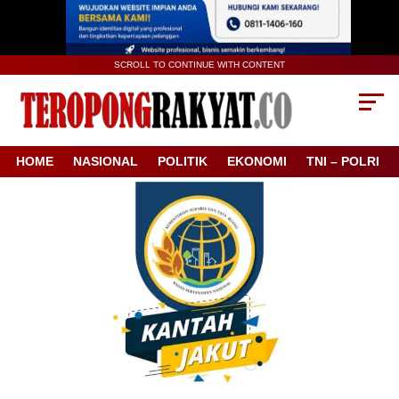
SCROLL TO CONTINUE WITH CONTENT
HOME
NASIONAL
POLITIK
EKONOMI
TNI – POLRI