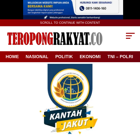
SCROLL TO CONTINUE WITH CONTENT
HOME
NASIONAL
POLITIK
EKONOMI
TNI – POLRI