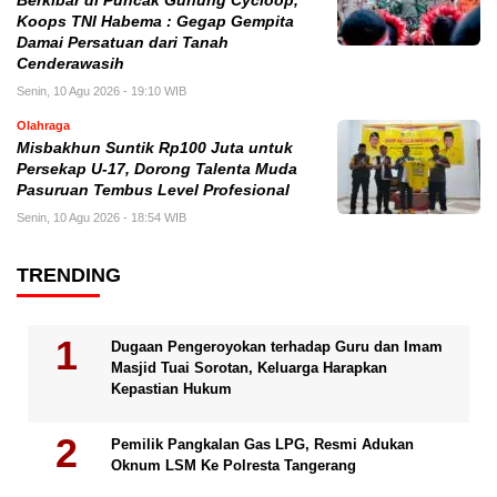
Berkibar di Puncak Gunung Cycloop,
Koops TNI Habema : Gegap Gempita
Damai Persatuan dari Tanah
Cenderawasih
Senin, 10 Agu 2026 - 19:10 WIB
Olahraga
Misbakhun Suntik Rp100 Juta untuk
Persekap U-17, Dorong Talenta Muda
Pasuruan Tembus Level Profesional
Senin, 10 Agu 2026 - 18:54 WIB
TRENDING
Dugaan Pengeroyokan terhadap Guru dan Imam
Masjid Tuai Sorotan, Keluarga Harapkan
Kepastian Hukum
Pemilik Pangkalan Gas LPG, Resmi Adukan
Oknum LSM Ke Polresta Tangerang