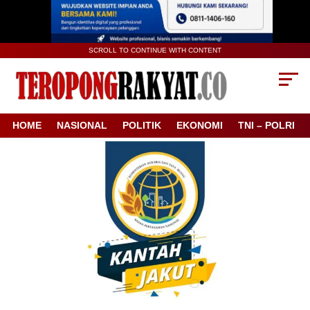
SCROLL TO CONTINUE WITH CONTENT
HOME
NASIONAL
POLITIK
EKONOMI
TNI – POLRI