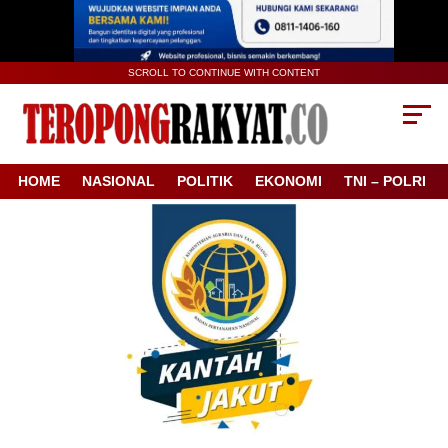
SCROLL TO CONTINUE WITH CONTENT
HOME
NASIONAL
POLITIK
EKONOMI
TNI – POLRI