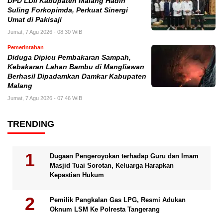
DPD LDII Kabupaten Malang Hadiri
Suling Forkopimda, Perkuat Sinergi
Umat di Pakisaji
Jumat, 7 Agu 2026 - 08:30 WIB
Pemerintahan
Diduga Dipicu Pembakaran Sampah,
Kebakaran Lahan Bambu di Mangliawan
Berhasil Dipadamkan Damkar Kabupaten
Malang
Jumat, 7 Agu 2026 - 07:46 WIB
TRENDING
Dugaan Pengeroyokan terhadap Guru dan Imam
Masjid Tuai Sorotan, Keluarga Harapkan
Kepastian Hukum
Pemilik Pangkalan Gas LPG, Resmi Adukan
Oknum LSM Ke Polresta Tangerang