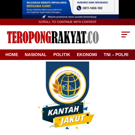
SCROLL TO CONTINUE WITH CONTENT
HOME
NASIONAL
POLITIK
EKONOMI
TNI – POLRI