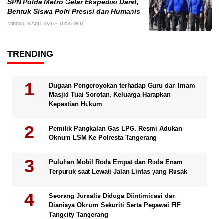
SPN Polda Metro Gelar Ekspedisi Darat,
Bentuk Siswa Polri Presisi dan Humanis
Minggu, 9 Agu 2026 - 18:58 WIB
TRENDING
Dugaan Pengeroyokan terhadap Guru dan Imam
Masjid Tuai Sorotan, Keluarga Harapkan
Kepastian Hukum
Pemilik Pangkalan Gas LPG, Resmi Adukan
Oknum LSM Ke Polresta Tangerang
Puluhan Mobil Roda Empat dan Roda Enam
Terpuruk saat Lewati Jalan Lintas yang Rusak
Seorang Jurnalis Diduga Diintimidasi dan
Dianiaya Oknum Sekuriti Serta Pegawai FIF
Tangcity Tangerang