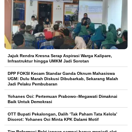
Jajuk Rendra Kresna Serap Aspirasi Warga Kalipare,
Infrastruktur hingga UMKM Jadi Sorotan
DPP FOKSI Kecam Standar Ganda Oknum Mahasiswa
UGM: Dulu Marah Diskusi Dibubarkab, Sekarang Malah
Jadi Pelaku Pembubaran
Yohanes Oci: Pertemuan Prabowo–Megawati Dimaknai
Baik Untuk Demokrasi
OTT Bupati Pekalongan, Dalih ‘Tak Paham Tata Kelola’
Disorot: Yohanes Oci Minta KPK Dalami Motif
Tim Reformasi Polri jangan sampai hanya menjadi alat