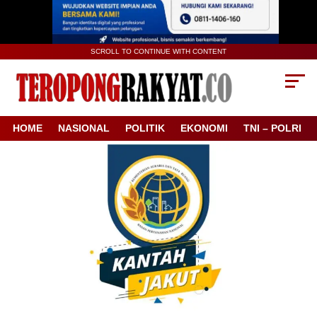
SCROLL TO CONTINUE WITH CONTENT
HOME
NASIONAL
POLITIK
EKONOMI
TNI – POLRI