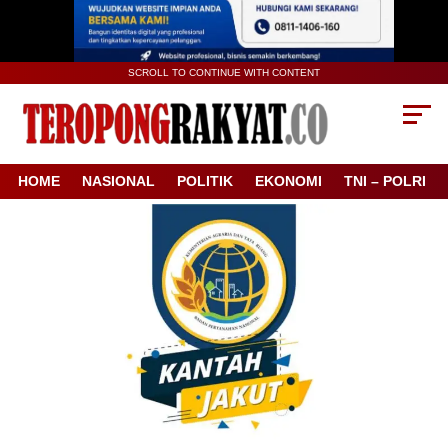
SCROLL TO CONTINUE WITH CONTENT
HOME
NASIONAL
POLITIK
EKONOMI
TNI – POLRI