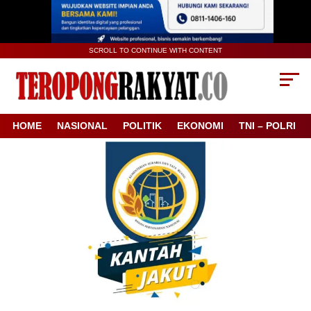
SCROLL TO CONTINUE WITH CONTENT
HOME
NASIONAL
POLITIK
EKONOMI
TNI – POLRI