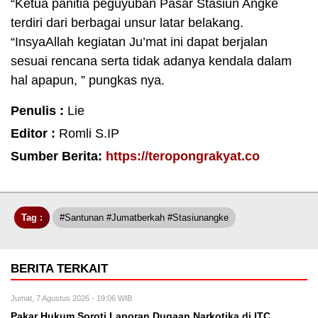
“Ketua panitia peguyuban Pasar Stasiun Angke
terdiri dari berbagai unsur latar belakang.
“InsyaAllah kegiatan Ju’mat ini dapat berjalan
sesuai rencana serta tidak adanya kendala dalam
hal apapun, ” pungkas nya.
Penulis :
Lie
Editor :
Romli S.IP
Sumber Berita:
https://teropongrakyat.co
Tag :
#Santunan #Jumatberkah #Stasiunangke
BERITA TERKAIT
Jumat, 7 Agustus 2026 - 19:06 WIB
Pakar Hukum Soroti Laporan Dugaan Narkotika di ITC