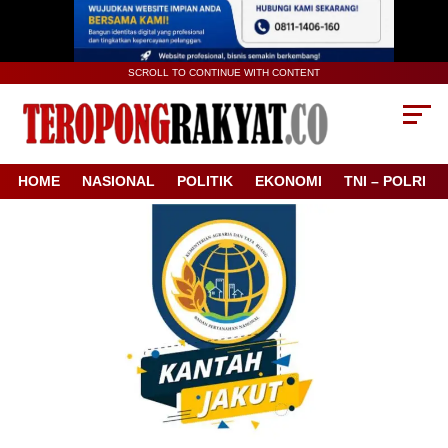
SCROLL TO CONTINUE WITH CONTENT
HOME
NASIONAL
POLITIK
EKONOMI
TNI – POLRI