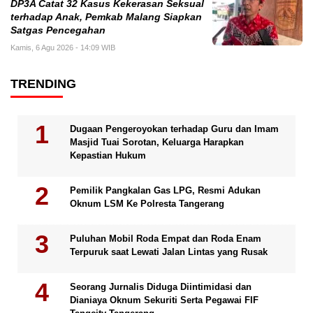
DP3A Catat 32 Kasus Kekerasan Seksual
terhadap Anak, Pemkab Malang Siapkan
Satgas Pencegahan
Kamis, 6 Agu 2026 - 14:09 WIB
TRENDING
Dugaan Pengeroyokan terhadap Guru dan Imam
Masjid Tuai Sorotan, Keluarga Harapkan
Kepastian Hukum
Pemilik Pangkalan Gas LPG, Resmi Adukan
Oknum LSM Ke Polresta Tangerang
Puluhan Mobil Roda Empat dan Roda Enam
Terpuruk saat Lewati Jalan Lintas yang Rusak
Seorang Jurnalis Diduga Diintimidasi dan
Dianiaya Oknum Sekuriti Serta Pegawai FIF