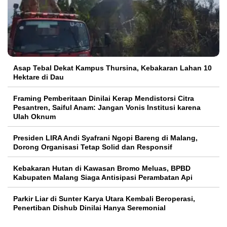
Asap Tebal Dekat Kampus Thursina, Kebakaran Lahan 10
Hektare di Dau
Framing Pemberitaan Dinilai Kerap Mendistorsi Citra
Pesantren, Saiful Anam: Jangan Vonis Institusi karena
Ulah Oknum
Presiden LIRA Andi Syafrani Ngopi Bareng di Malang,
Dorong Organisasi Tetap Solid dan Responsif
Kebakaran Hutan di Kawasan Bromo Meluas, BPBD
Kabupaten Malang Siaga Antisipasi Perambatan Api
Parkir Liar di Sunter Karya Utara Kembali Beroperasi,
Penertiban Dishub Dinilai Hanya Seremonial