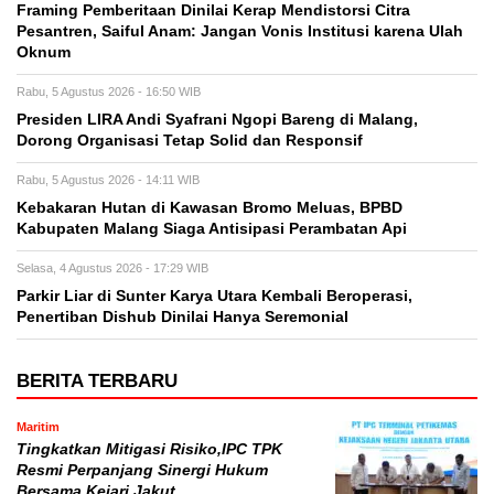
Framing Pemberitaan Dinilai Kerap Mendistorsi Citra
Pesantren, Saiful Anam: Jangan Vonis Institusi karena Ulah
Oknum
Rabu, 5 Agustus 2026 - 16:50 WIB
Presiden LIRA Andi Syafrani Ngopi Bareng di Malang,
Dorong Organisasi Tetap Solid dan Responsif
Rabu, 5 Agustus 2026 - 14:11 WIB
Kebakaran Hutan di Kawasan Bromo Meluas, BPBD
Kabupaten Malang Siaga Antisipasi Perambatan Api
Selasa, 4 Agustus 2026 - 17:29 WIB
Parkir Liar di Sunter Karya Utara Kembali Beroperasi,
Penertiban Dishub Dinilai Hanya Seremonial
BERITA TERBARU
Maritim
Tingkatkan Mitigasi Risiko,IPC TPK
Resmi Perpanjang Sinergi Hukum
Bersama Kejari Jakut