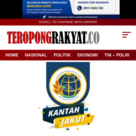
SCROLL TO CONTINUE WITH CONTENT
HOME
NASIONAL
POLITIK
EKONOMI
TNI – POLRI