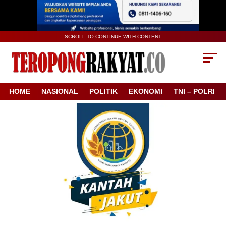
SCROLL TO CONTINUE WITH CONTENT
HOME
NASIONAL
POLITIK
EKONOMI
TNI – POLRI