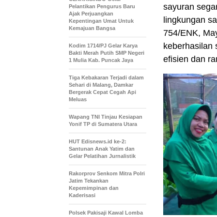
sayuran segar
Pelantikan Pengurus Baru
Ajak Perjuangkan
lingkungan sa
Kepentingan Umat Untuk
Kemajuan Bangsa
754/ENK, May
keberhasilan
Kodim 1714/PJ Gelar Karya
Bakti Merah Putih SMP Negeri
efisien dan r
1 Mulia Kab. Puncak Jaya
Tiga Kebakaran Terjadi dalam
Sehari di Malang, Damkar
Bergerak Cepat Cegah Api
Meluas
Wapang TNI Tinjau Kesiapan
Yonif TP di Sumatera Utara
HUT Edisnews.id ke-2:
Santunan Anak Yatim dan
Gelar Pelatihan Jurnalistik
Rakorprov Senkom Mitra Polri
Jatim Tekankan
Kepemimpinan dan
Kaderisasi
Polsek Pakisaji Kawal Lomba