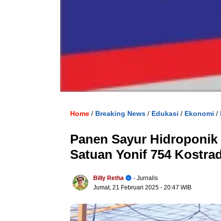
Home
Breaking News
Edukasi
Ekonomi
/
/
/
/
Panen Sayur Hidroponik
Satuan Yonif 754 Kostra
Billy Retha
- Jurnalis
Jumat, 21 Februari 2025
- 20:47 WIB