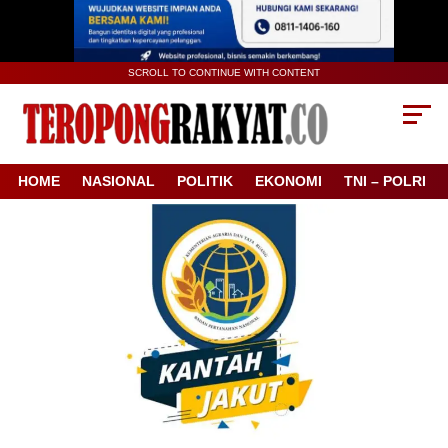
SCROLL TO CONTINUE WITH CONTENT
HOME
NASIONAL
POLITIK
EKONOMI
TNI – POLRI