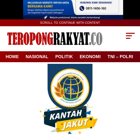
SCROLL TO CONTINUE WITH CONTENT
HOME
NASIONAL
POLITIK
EKONOMI
TNI – POLRI