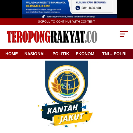
SCROLL TO CONTINUE WITH CONTENT
HOME
NASIONAL
POLITIK
EKONOMI
TNI – POLRI