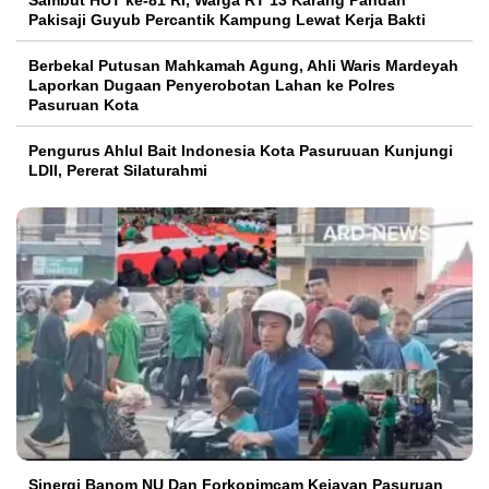
Sambut HUT ke-81 RI, Warga RT 13 Karang Pandan
Pakisaji Guyub Percantik Kampung Lewat Kerja Bakti
Berbekal Putusan Mahkamah Agung, Ahli Waris Mardeyah
Laporkan Dugaan Penyerobotan Lahan ke Polres
Pasuruan Kota
Pengurus Ahlul Bait Indonesia Kota Pasuruuan Kunjungi
LDII, Pererat Silaturahmi
Sinergi Banom NU Dan Forkopimcam Kejayan Pasuruan