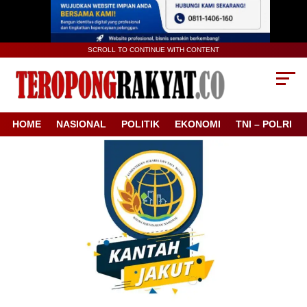
SCROLL TO CONTINUE WITH CONTENT
HOME
NASIONAL
POLITIK
EKONOMI
TNI – POLRI