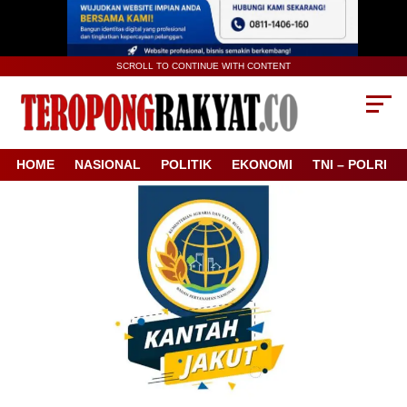
SCROLL TO CONTINUE WITH CONTENT
HOME
NASIONAL
POLITIK
EKONOMI
TNI – POLRI