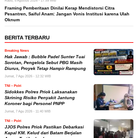
Rabu, 5 Agustus 2026 - 17:59 WIB
Framing Pemberitaan Dinilai Kerap Mendistorsi Citra
Pesantren, Saiful Anam: Jangan Vonis Institusi karena Ulah
Oknum
BERITA TERBARU
Breaking News
Hak Jawab : Bubble Padel Sunter Tuai
Sorotan, Pengelola Sebut PBG Masih
Diurus, Proyek Tetap Hampir Rampung
Jumat, 7 Agu 2026 - 12:32 WIB
TNI – Polri
Sidokkes Polres Priok Laksanakan
Skrining Risiko Penyakit Jantung
Koroner bagi Personel PNPP
Jumat, 7 Agu 2026 - 11:40 WIB
TNI – Polri
JJOS Polres Priok Pastikan Debarkasi
Kapal KM. Kelud dari Batam Berjalan