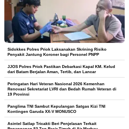
Sidokkes Polres Priok Laksanakan Skrining Risiko
Penyakit Jantung Koroner bagi Personel PNPP
JJOS Polres Priok Pastikan Debarkasi Kapal KM. Kelud
dari Batam Berjalan Aman, Tertib, dan Lancar
Peringatan Hari Veteran Nasional 2026 Kemenhan
Renovasi Sekretariat LVRI dan Bedah Rumah Veteran di
19 Provinsi
Panglima TNI Sambut Kepulangan Satgas Kizi TNI
Kontingen Garuda XX-V MONUSCO
Asintel Satlap Tricakti Beri Penjelasan Terkait
Penanganan 53 Ton Pasir Timah di Air Merbau