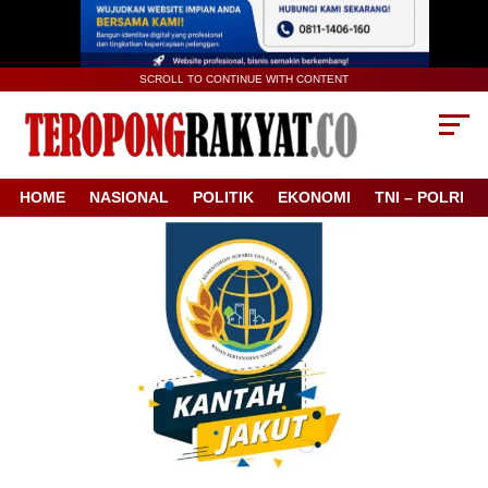
SCROLL TO CONTINUE WITH CONTENT
HOME
NASIONAL
POLITIK
EKONOMI
TNI – POLRI