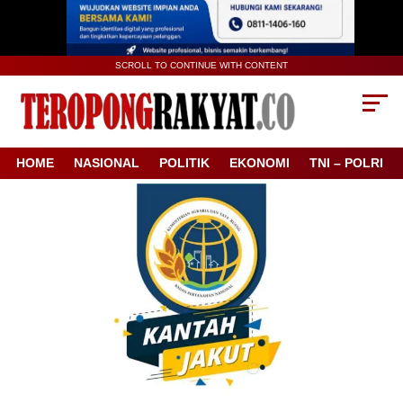
SCROLL TO CONTINUE WITH CONTENT
HOME
NASIONAL
POLITIK
EKONOMI
TNI – POLRI