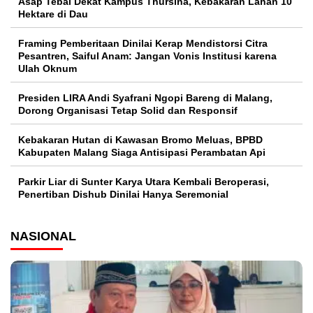
Asap Tebal Dekat Kampus Thursina, Kebakaran Lahan 10
Hektare di Dau
Framing Pemberitaan Dinilai Kerap Mendistorsi Citra
Pesantren, Saiful Anam: Jangan Vonis Institusi karena
Ulah Oknum
Presiden LIRA Andi Syafrani Ngopi Bareng di Malang,
Dorong Organisasi Tetap Solid dan Responsif
Kebakaran Hutan di Kawasan Bromo Meluas, BPBD
Kabupaten Malang Siaga Antisipasi Perambatan Api
Parkir Liar di Sunter Karya Utara Kembali Beroperasi,
Penertiban Dishub Dinilai Hanya Seremonial
NASIONAL