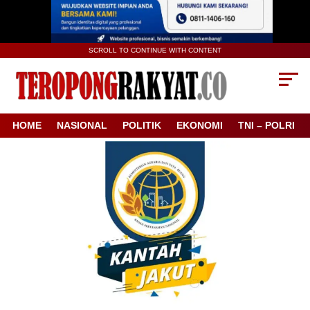
SCROLL TO CONTINUE WITH CONTENT
HOME
NASIONAL
POLITIK
EKONOMI
TNI – POLRI