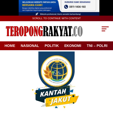
SCROLL TO CONTINUE WITH CONTENT
HOME
NASIONAL
POLITIK
EKONOMI
TNI – POLRI