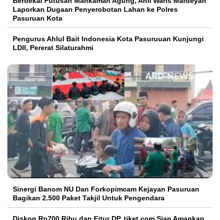
Berbekal Putusan Mahkamah Agung, Ahli Waris Mardeyah
Laporkan Dugaan Penyerobotan Lahan ke Polres
Pasuruan Kota
Pengurus Ahlul Bait Indonesia Kota Pasuruuan Kunjungi
LDII, Pererat Silaturahmi
Sinergi Banom NU Dan Forkopimcam Kejayan Pasuruan
Bagikan 2.500 Paket Takjil Untuk Pengendara
Diskon Rp700 Ribu dan Fitur DP, tiket.com Siap Amankan