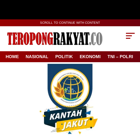
SCROLL TO CONTINUE WITH CONTENT
HOME
NASIONAL
POLITIK
EKONOMI
TNI – POLRI