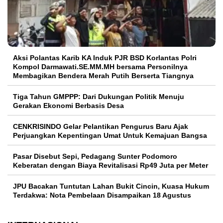
Aksi Polantas Karib KA Induk PJR BSD Korlantas Polri
Kompol Darmawati.SE.MM.MH bersama Personilnya
Membagikan Bendera Merah Putih Berserta Tiangnya
Tiga Tahun GMPPP: Dari Dukungan Politik Menuju
Gerakan Ekonomi Berbasis Desa
CENKRISINDO Gelar Pelantikan Pengurus Baru Ajak
Perjuangkan Kepentingan Umat Untuk Kemajuan Bangsa
Pasar Disebut Sepi, Pedagang Sunter Podomoro
Keberatan dengan Biaya Revitalisasi Rp49 Juta per Meter
JPU Bacakan Tuntutan Lahan Bukit Cincin, Kuasa Hukum
Terdakwa: Nota Pembelaan Disampaikan 18 Agustus