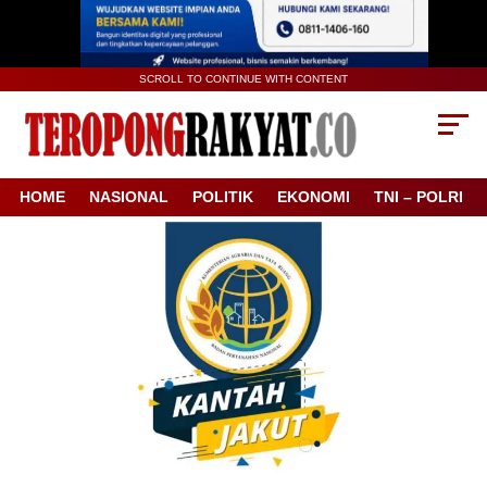
SCROLL TO CONTINUE WITH CONTENT
HOME
NASIONAL
POLITIK
EKONOMI
TNI – POLRI