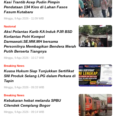
Kasi Trantib Acep Pudin Pimpin
Pendataan 134 Kios di Lahan Fasos
Fasum Kutabaru
Minggu, 9 Agu 2026 - 11:09 WIB
Nasional
Aksi Polantas Karib KA Induk PJR BSD
Korlantas Polri Kompol
Darmawati.SE.MM.MH bersama
Personilnya Membagikan Bendera Merah
Putih Berserta Tiangnya
Minggu, 9 Agu 2026 - 10:17 WIB
Breaking News
Kuasa Hukum Siap Tunjukkan Sertifikat
SNI Produk Selang LPG dalam Perkara di
Tapin
Minggu, 9 Agu 2026 - 09:33 WIB
Breaking News
Kebakaran hebat melanda SPBU
Cilendek Cemplang Bogor
Minggu, 9 Agu 2026 - 09:14 WIB