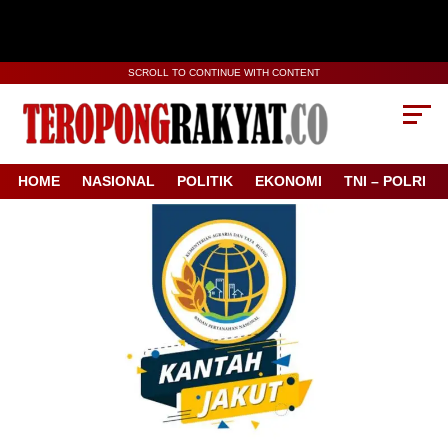
SCROLL TO CONTINUE WITH CONTENT
HOME
NASIONAL
POLITIK
EKONOMI
TNI – POLRI