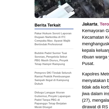
Jakarta
,
Tero
Berita Terkait
Kemayoran Ge
Pakar Hukum Soroti Laporan
Kecamatan Kem
Dugaan Narkotika di ITC
Cempaka Mas: Aparat Wajib
menghanguska
Bertindak Profesional
kepala keluar
Bubble Padel Sunter Tuai
ribuan warga 
Sorotan, Pengelola Sebut
PBG Masih Diurus, Proyek
Pusat.
Tetap Hampir Rampung
Pemprov DKI Tindak Seluruh
Kapolres Metr
Rantai Praktik Pembuangan
menyatakan ba
Sampah Ilegal di Kampung
Dukuh
tidak ada kor
Diduga Langgar Aturan
jiwa dalam in
Gubernur, Proyek Lapangan
(27), mengala
Padel Tanpa PBG di
Papanggo Tetap Berjalan
dirawat di RS
Meski Disegel