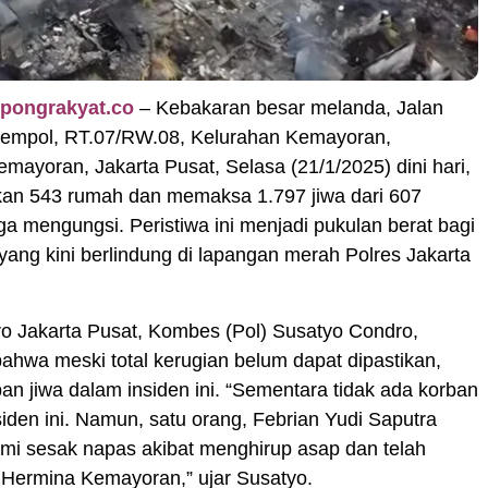
pongrakyat.co
– Kebakaran besar melanda, Jalan
mpol, RT.07/RW.08, Kelurahan Kemayoran,
ayoran, Jakarta Pusat, Selasa (21/1/2025) dini hari,
n 543 rumah dan memaksa 1.797 jiwa dari 607
ga mengungsi. Peristiwa ini menjadi pukulan berat bagi
yang kini berlindung di lapangan merah Polres Jakarta
o Jakarta Pusat, Kombes (Pol) Susatyo Condro,
hwa meski total kerugian belum dapat dipastikan,
ban jiwa dalam insiden ini. “Sementara tidak ada korban
siden ini. Namun, satu orang, Febrian Yudi Saputra
mi sesak napas akibat menghirup asap dan telah
 Hermina Kemayoran,” ujar Susatyo.