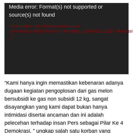
Pemutar
Media error: Format(s) not supported or
Video
source(s) not found
Unduh Berkas: https://teropongrakyat.co/wp-
content/uploads/2025/06/Screen_Recording_20250623_232513_WhatsAp
_=1
“Kami hanya ingin memastikan kebenaran adanya
dugaan kegiatan pengoplosan dari gas melon
bersubsidi ke gas non subsidi 12 kg, sangat
disayangkan yang kami dapat bukan hanya
intimidasi disertai ancaman dan ini adalah
pelecehan terhadap insan Pers sebagai Pilar Ke 4
Demokrasi, ” ungkap salah satu korban yang