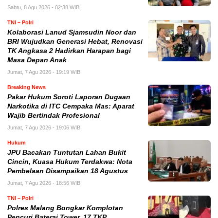
Sabtu, 8 Agu 2026 - 02:38 WIB
TNI – Polri
Kolaborasi Lanud Sjamsudin Noor dan
BRI Wujudkan Generasi Hebat, Renovasi
TK Angkasa 2 Hadirkan Harapan bagi
Masa Depan Anak
Jumat, 7 Agu 2026 - 19:19 WIB
Breaking News
Pakar Hukum Soroti Laporan Dugaan
Narkotika di ITC Cempaka Mas: Aparat
Wajib Bertindak Profesional
Jumat, 7 Agu 2026 - 19:06 WIB
Hukum
JPU Bacakan Tuntutan Lahan Bukit
Cincin, Kuasa Hukum Terdakwa: Nota
Pembelaan Disampaikan 18 Agustus
Jumat, 7 Agu 2026 - 18:56 WIB
TNI – Polri
Polres Malang Bongkar Komplotan
Pencuri Baterai Tower, 17 TKP