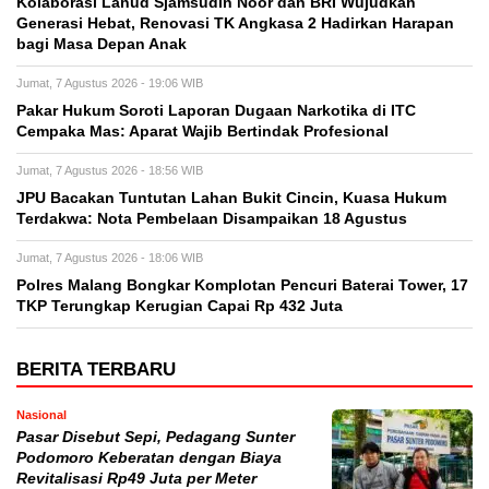
Kolaborasi Lanud Sjamsudin Noor dan BRI Wujudkan
Generasi Hebat, Renovasi TK Angkasa 2 Hadirkan Harapan
bagi Masa Depan Anak
Jumat, 7 Agustus 2026 - 19:06 WIB
Pakar Hukum Soroti Laporan Dugaan Narkotika di ITC
Cempaka Mas: Aparat Wajib Bertindak Profesional
Jumat, 7 Agustus 2026 - 18:56 WIB
JPU Bacakan Tuntutan Lahan Bukit Cincin, Kuasa Hukum
Terdakwa: Nota Pembelaan Disampaikan 18 Agustus
Jumat, 7 Agustus 2026 - 18:06 WIB
Polres Malang Bongkar Komplotan Pencuri Baterai Tower, 17
TKP Terungkap Kerugian Capai Rp 432 Juta
BERITA TERBARU
Nasional
Pasar Disebut Sepi, Pedagang Sunter
Podomoro Keberatan dengan Biaya
Revitalisasi Rp49 Juta per Meter