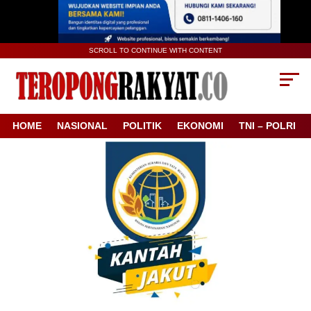
SCROLL TO CONTINUE WITH CONTENT
HOME
NASIONAL
POLITIK
EKONOMI
TNI – POLRI