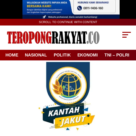
SCROLL TO CONTINUE WITH CONTENT
HOME
NASIONAL
POLITIK
EKONOMI
TNI – POLRI