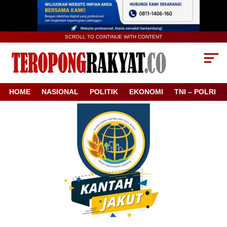
SCROLL TO CONTINUE WITH CONTENT
HOME
NASIONAL
POLITIK
EKONOMI
TNI – POLRI