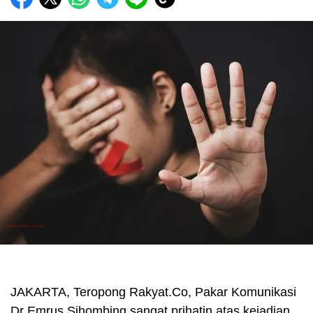
JAKARTA, Teropong Rakyat.Co, Pakar Komunikasi
Dr Emrus Sihombing sangat prihatin atas kejadian