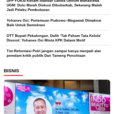
DPP FOKSI Kecam Standar Ganda Oknum Mahasiswa
UGM: Dulu Marah Diskusi Dibubarkab, Sekarang Malah
Jadi Pelaku Pembubaran
Yohanes Oci: Pertemuan Prabowo–Megawati Dimaknai
Baik Untuk Demokrasi
OTT Bupati Pekalongan, Dalih ‘Tak Paham Tata Kelola’
Disorot: Yohanes Oci Minta KPK Dalami Motif
Tim Reformasi Polri jangan sampai hanya menjadi alat
peredam kritik publik Dan Tameng Pencitraan
BISNIS