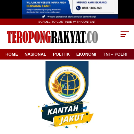
SCROLL TO CONTINUE WITH CONTENT
HOME
NASIONAL
POLITIK
EKONOMI
TNI – POLRI