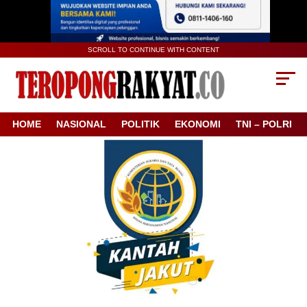
SCROLL TO CONTINUE WITH CONTENT
HOME
NASIONAL
POLITIK
EKONOMI
TNI – POLRI