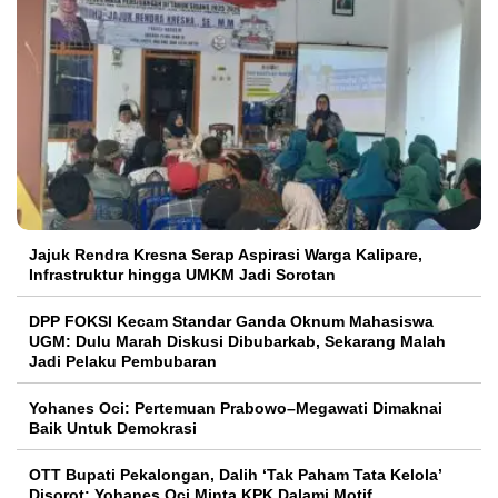
Jajuk Rendra Kresna Serap Aspirasi Warga Kalipare,
Infrastruktur hingga UMKM Jadi Sorotan
DPP FOKSI Kecam Standar Ganda Oknum Mahasiswa
UGM: Dulu Marah Diskusi Dibubarkab, Sekarang Malah
Jadi Pelaku Pembubaran
Yohanes Oci: Pertemuan Prabowo–Megawati Dimaknai
Baik Untuk Demokrasi
OTT Bupati Pekalongan, Dalih ‘Tak Paham Tata Kelola’
Disorot: Yohanes Oci Minta KPK Dalami Motif