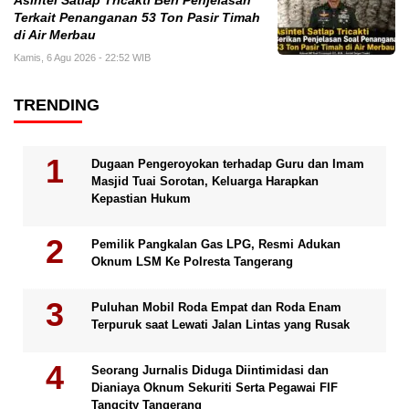
Asintel Satlap Tricakti Beri Penjelasan
Terkait Penanganan 53 Ton Pasir Timah
di Air Merbau
Kamis, 6 Agu 2026 - 22:52 WIB
TRENDING
Dugaan Pengeroyokan terhadap Guru dan Imam
Masjid Tuai Sorotan, Keluarga Harapkan
Kepastian Hukum
Pemilik Pangkalan Gas LPG, Resmi Adukan
Oknum LSM Ke Polresta Tangerang
Puluhan Mobil Roda Empat dan Roda Enam
Terpuruk saat Lewati Jalan Lintas yang Rusak
Seorang Jurnalis Diduga Diintimidasi dan
Dianiaya Oknum Sekuriti Serta Pegawai FIF
Tangcity Tangerang