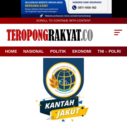
SCROLL TO CONTINUE WITH CONTENT
HOME
NASIONAL
POLITIK
EKONOMI
TNI – POLRI