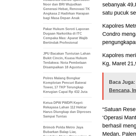
sebanyak 49,
Noor dan BRI Wujudkan
Generasi Hebat, Renovasi TK
satu pucuk se
Angkasa 2 Hadirkan Harapan
bagi Masa Depan Anak
Kapolres Met
Pakar Hukum Soroti Laporan
Condro mengat
Dugaan Narkotika di ITC
Cempaka Mas: Aparat Wajib
pengungkapan 
Bertindak Profesional
JPU Bacakan Tuntutan Lahan
Kapolres meri
Bukit Cincin, Kuasa Hukum
Kg, Maret 21,
Terdakwa: Nota Pembelaan
Disampaikan 18 Agustus
Polres Malang Bongkar
Baca Juga:
Komplotan Pencuri Baterai
Tower, 17 TKP Terungkap
Bencana, I
Kerugian Capai Rp 432 Juta
Ketua DPW PWDPI Kepri:
Rekayasa Lahan 112 Hektar
“Satuan Reser
Harus Diungkap dan Diproses
Sampai Tuntas
‘Operasi Mant
berhasil men
Brimob Polda Metro Jaya
Bubarkan Balap Liar,
Medan, Palem