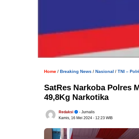
Home
Breaking News
Nasional
TNI – Polr
/
/
/
SatRes Narkoba Polres 
49,8Kg Narkotika
Redaksi
- Jurnalis
Kamis, 16 Mei 2024
- 12:23 WIB