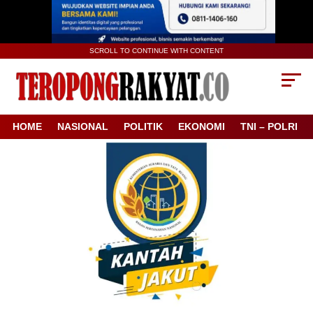
SCROLL TO CONTINUE WITH CONTENT
HOME
NASIONAL
POLITIK
EKONOMI
TNI – POLRI