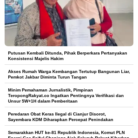
Putusan Kembali Ditunda, Pihak Berperkara Pertanyakan
Konsistensi Majelis Hakim
Akses Rumah Warga Kembangan Tertutup Bangunan Liar,
Pemkot Jakbar Diminta Turun Tangan
Minim Pemahaman Jurnalistik, Pimpinan
TeropongRakyat.co Ingatkan Pentingnya Verifikasi dan
Unsur 5W+1H dalam Pemberitaan
Peredaran Obat Keras Ilegal di Cianjur Disorot,
Sayembara KDM Diharapkan Percepat Penindakan
Semarakkan HUT ke-81 Republik Indonesia, Komut PLN
Energi Gas Saiful Chaniago Ajak Seluruh Rakyat Kibarkan